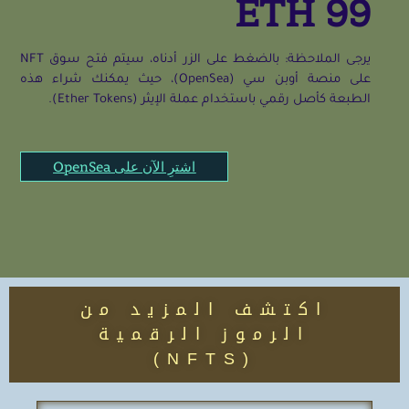
99 ETH
يرجى الملاحظة: بالضغط على الزر أدناه، سيتم فتح سوق NFT
على منصة أوبن سي (OpenSea)، حيث يمكنك شراء هذه
الطبعة كأصل رقمي باستخدام عملة الإيثر (Ether Tokens).
اشترِ الآن على OpenSea
اكتشف المزيد من
الرموز الرقمية
(NFTS)