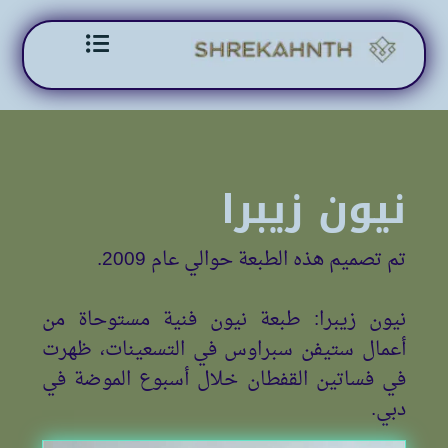
Skip to content
نيون زيبرا
تم تصميم هذه الطبعة حوالي عام 2009.
نيون زيبرا: طبعة نيون فنية مستوحاة من
أعمال ستيفن سبراوس في التسعينات، ظهرت
في فساتين القفطان خلال أسبوع الموضة في
دبي.