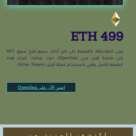
499 ETH
يرجى الملاحظة: بالضغط على الزر أدناه، سيتم فتح سوق NFT
على منصة أوبن سي (OpenSea)، حيث يمكنك شراء هذه
الطبعة كأصل رقمي باستخدام عملة الإيثر (Ether Tokens).
اشترِ الآن على OpenSea
اكتشف المزيد من