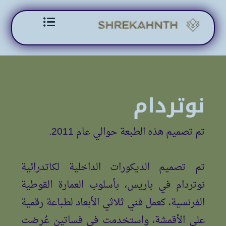
Skip to content
نوتردام
تم تصميم هذه الطبعة حوالي عام 2011.
تم تصميم الديكورات الداخلية لكاتدرائية
نوتردام في باريس، بأسلوب العمارة القوطية
الفرنسية، كعمل فني ثلاثي الأبعاد لطباعة رقمية
على الأقمشة، واستخدمت في فساتين عُرضت