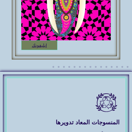
خنجر – ذا داغر
يليفونك
المنسوجات المعاد تدويرها