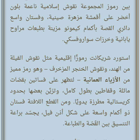
بين رموز المجموعة نقوش إسلامية ناعمة بلون
أخضر على أقمشة مزهرة صينية، وفستان واسع
دائري القصة بأكمام كيمونو مزينة بطبعات مراوح
يابانية وخرزات سواروفسكي.
استورد شريكانت رموزًا إقليمية مثل نقوش الفيلة
من الهند، ونقوش الخنجر المزخرف – وهو رمز مميز
من
الأزياء العمانية
– لتظهر على فساتين بقصّات
مائلة وقفاطين بطول كامل، وتزيَّن بعضها بحدود
كريستالية مطرزة يدويًا. ومن القطع اللافتة فستان
ذو أكمام واسعة على شكل أذن فيل، يجسّد براعة
التنسيق بين القَصّة والطباعة.