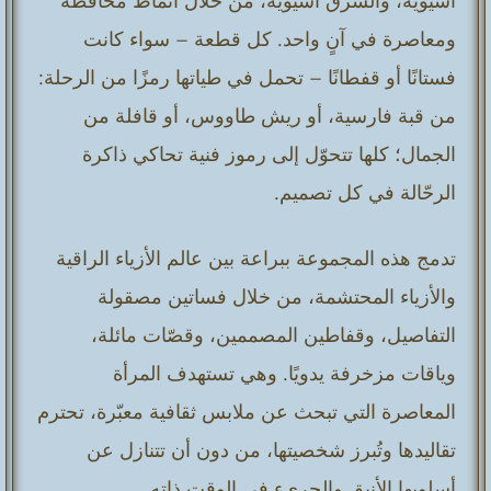
آسيوية، والشرق آسيوية، من خلال أنماط محافظة
ومعاصرة في آنٍ واحد. كل قطعة – سواء كانت
فستانًا أو قفطانًا – تحمل في طياتها رمزًا من الرحلة:
من قبة فارسية، أو ريش طاووس، أو قافلة من
الجمال؛ كلها تتحوّل إلى رموز فنية تحاكي ذاكرة
الرحّالة في كل تصميم.
تدمج هذه المجموعة ببراعة بين عالم الأزياء الراقية
والأزياء المحتشمة، من خلال فساتين مصقولة
التفاصيل، وقفاطين المصممين، وقصّات مائلة،
وياقات مزخرفة يدويًا. وهي تستهدف المرأة
المعاصرة التي تبحث عن ملابس ثقافية معبّرة، تحترم
تقاليدها وتُبرز شخصيتها، من دون أن تتنازل عن
أسلوبها الأنيق والجريء في الوقت ذاته.