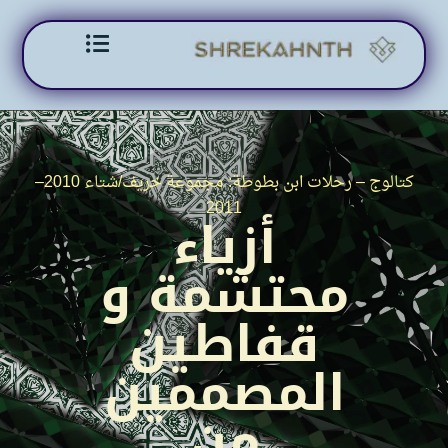
Skip to content
كتالوج – رحلات ابن بطوطة: مجموعة خريف/شتاء 2010–
2011
أزياء
محتشمة و
قفاطين
المصممين
من