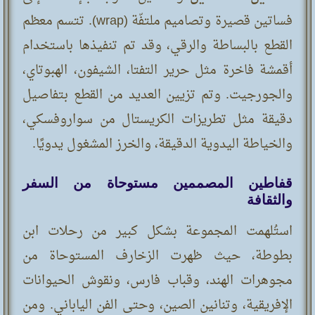
فساتين قصيرة وتصاميم ملتفّة (wrap). تتسم معظم
القطع بالبساطة والرقي، وقد تم تنفيذها باستخدام
أقمشة فاخرة مثل حرير التفتا، الشيفون، الهبوتاي،
والجورجيت. وتم تزيين العديد من القطع بتفاصيل
دقيقة مثل تطريزات الكريستال من سواروفسكي،
والخياطة اليدوية الدقيقة، والخرز المشغول يدويًا.
قفاطين المصممين مستوحاة من السفر
والثقافة
استُلهمت المجموعة بشكل كبير من رحلات ابن
بطوطة، حيث ظهرت الزخارف المستوحاة من
مجوهرات الهند، وقباب فارس، ونقوش الحيوانات
الإفريقية، وتنانين الصين، وحتى الفن الياباني. ومن