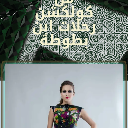
كولكشن
رحلات ابن
بطوطة